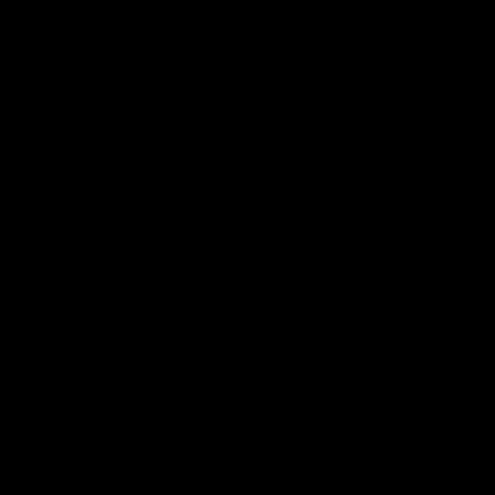
pomme chère.