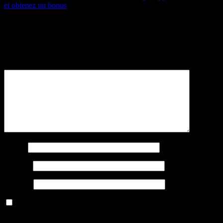
et obtenez un bonus
Laisser un commentaire
Votre adresse e-mail ne sera pas publiée.
Les champs obligatoires
sont indiqués avec
*
Commentaire
Nom
*
E-mail
*
Site web
Enregistrer mon nom, mon e-mail et mon site dans le navigateur
pour mon prochain commentaire.