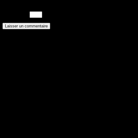
Saisissez votre réponse en chiffres
dix + deux =
© Tous droits réservés.