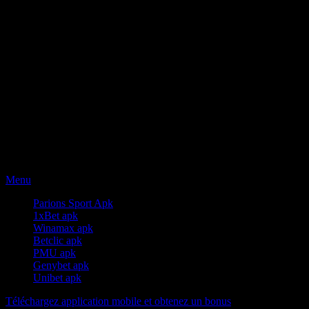
Menu
Parions Sport Apk
1xBet apk
Winamax apk
Betclic apk
PMU apk
Genybet apk
Unibet apk
Téléchargez application mobile et obtenez un bonus