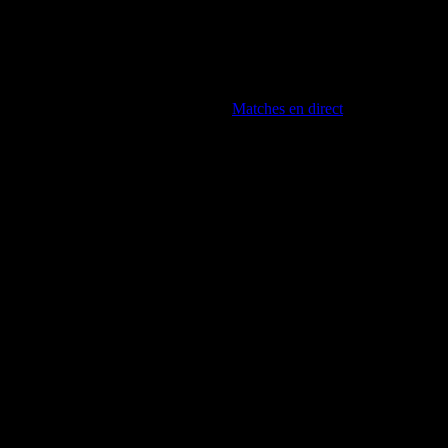
Matches en direct