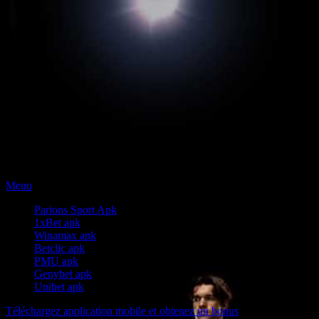
Menu
Parions Sport Apk
1xBet apk
Winamax apk
Betclic apk
PMU apk
Genybet apk
Unibet apk
Téléchargez application mobile et obtenez un bonus